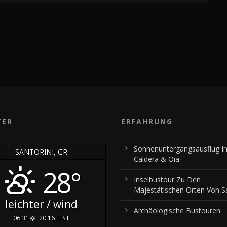
TER
ERFAHRUNG
Sonnenuntergangsausflug I
SANTORINI, GR
Caldera & Oia
28°
Inselbustour Zu Den
Majestätischen Orten Von Sa
leichter / wind
Archäologische Bustouren
06:31
20:16 EEST