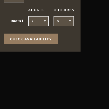
ADULTS
CHILDREN
Room
1