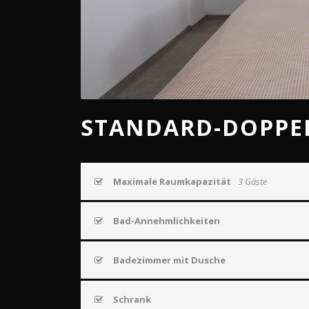
STANDARD-DOPPE
Maximale Raumkapazität
3 Gäste
Bad-Annehmlichkeiten
Badezimmer mit Dusche
Schrank