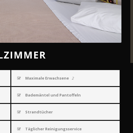
LZIMMER
Maximale Erwachsene
2
Bademäntel und Pantoffeln
Strandtücher
Täglicher Reinigungsservice