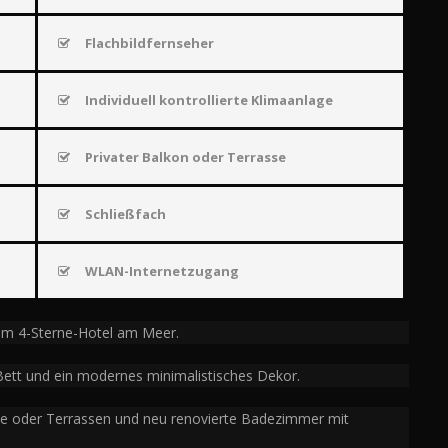
Flachbildfernseher
Individuell kontrollierte Klimaanlage
Privater Balkon oder Terrasse
Schließfach
WLAN-Internetzugang
erem 4-Sterne-Hotel am Meer.
ett und ein modernes minimalistisches Dekor.
ne oder Terrassen und neu renovierte Badezimmer mit