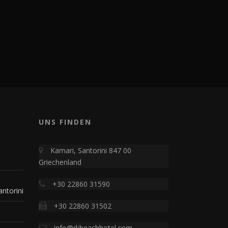
UNS FINDEN
n
Kamari, Santorini 847 00
Griechenland
+30 22860 31590
ntorini
+30 22860 31502
info@rkbeachhotel.com